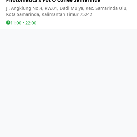
Jl. Angklung No.4, RW.01, Dadi Mulya, Kec. Samarinda Ulu,
Kota Samarinda, Kalimantan Timur 75242
11:00 • 22:00
Photomatics Citimall Bontang
Lantai LG depan store matahari, 4FCM+4R5 Tj. Laut, Kec.
Bontang Sel., Kota Bontang, Kalimantan Timur 75325
10:00 • 22:00
LAMPUNG
KALIMANTAN BARAT
RIAU