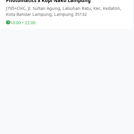
Photomatics x Kopi Nako Lampung
J795+CHC, Jl. Sultan Agung, Labuhan Ratu, Kec. Kedaton,
Kota Bandar Lampung, Lampung 35132
10:00 • 22:00
KALIMANTAN BARAT
RIAU
BANTEN
BALI
SULAWESI SELATAN
KALIMANTAN SELATAN