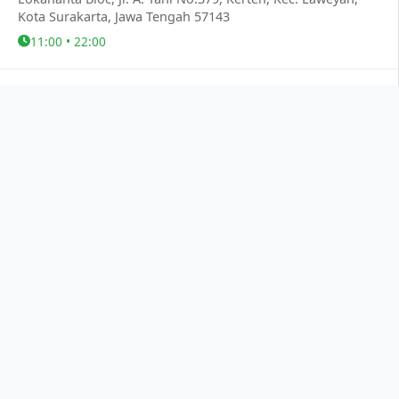
Kota Surakarta, Jawa Tengah 57143
11:00 • 22:00
Photomatics The Park Mall Solo Baru
Lantai 2 dekat Kartzone, Jl. Ir. Soekarno, Dusun II,
Madegondo, Kec. Grogol, Kabupaten Sukoharjo, Jawa
Tengah 57552
10:00 • 22:00
Photomatics X Laju Kopi Salatiga
MF6P+HR9, Dukuh, Kec. Sidomukti, Kota Salatiga, Jawa
Tengah 50722
10:00 • 22:00
Photomatics Klaten Town Square
Lantai 3 dekat XXI, Jl. Pemuda, Tegalmulyo, Kabupaten, Kec.