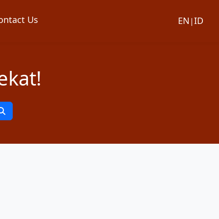
ontact Us
EN
ID
|
ekat!