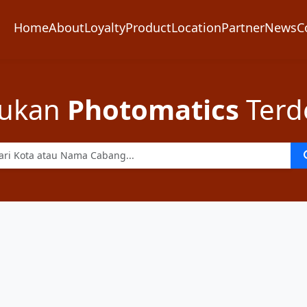
Home
About
Loyalty
Product
Location
Partner
News
C
ukan
Photomatics
Terd