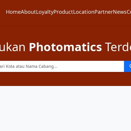
Home
About
Loyalty
Product
Location
Partner
News
C
ukan
Photomatics
Terd