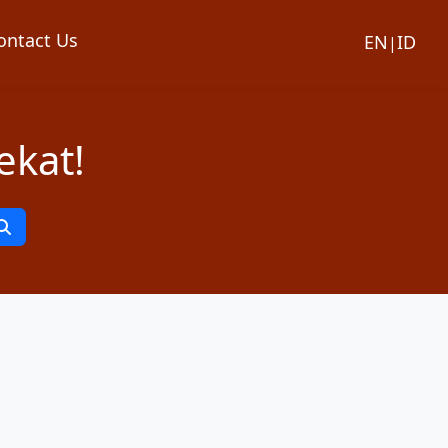
ontact Us
EN
ID
|
ekat!