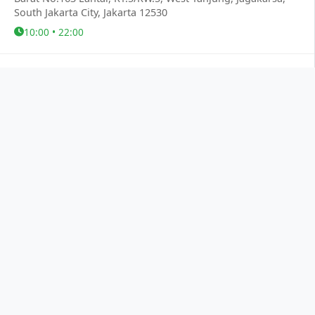
South Jakarta City, Jakarta 12530
10:00 • 22:00
Photomatics Land
Jl. Pos No.2, Ps. Baru, Kecamatan Sawah Besar, Kota Jakarta
Pusat, Daerah Khusus Ibukota Jakarta 10710
10:00 • 22:00
Photomatics x Pallete.id
FX Sudirman Jl. Jenderal Sudirman Lantai 4, Gelora,
Kecamatan Tanah Abang, Kota Jakarta Pusat, Daerah
Khusus Ibukota Jakarta 10270
10:00 • 21:30
Photomatics x Transjakarta HI
Diatas halte TJ HI, RR4F+F6F, Gondangdia, Menteng, Central