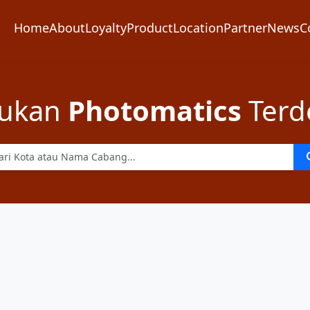
Home
About
Loyalty
Product
Location
Partner
News
C
ukan
Photomatics
Terd