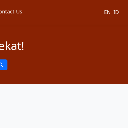
ontact Us
EN
ID
|
ekat!